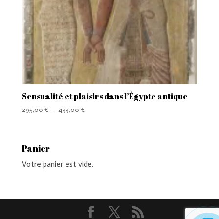
Sensualité et plaisirs dans l’Égypte antique
Plage
295,00
€
–
433,00
€
de
prix :
295,00 €
Panier
à
Votre panier est vide.
433,00 €