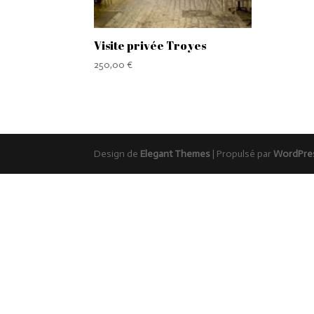
Visite privée Troyes
250,00
€
Design de
Elegant Themes
| Propulsé par
WordPre