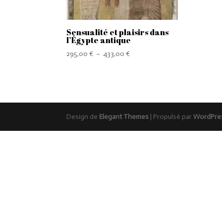
Sensualité et plaisirs dans
l’Égypte antique
Plage
295,00
€
–
433,00
€
de
prix :
295,00 €
à
433,00 €
Design de
Elegant Themes
| Propulsé par
WordPre