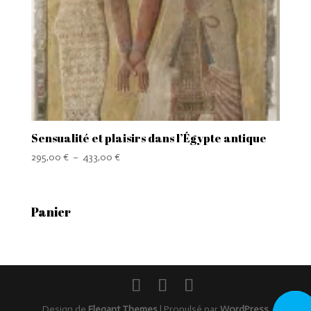
Sensualité et plaisirs dans l’Égypte antique
Plage
295,00
€
–
433,00
€
de
prix :
295,00 €
Panier
à
433,00 €
Rappel
Design de
Elegant Themes
| Propulsé par
WordPress