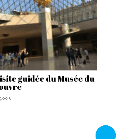
isite guidée du Musée du
ouvre
5,00
€
Rappelez
moi