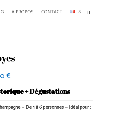
OG
A PROPOS
CONTACT
oyes
Plage
00
€
de
prix :
istorique + Dégustations
250,00 €
à
 champagne –
De 1 à 6 personnes – Idéal pour :
370,00 €