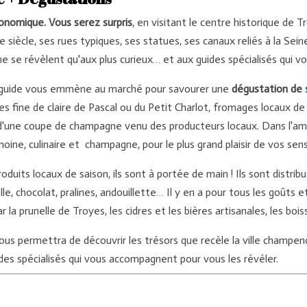
ronomique. Vous serez surpris
, en visitant le centre historique de 
e siècle, ses rues typiques, ses statues, ses canaux reliés à la Sei
ne se révèlent qu'aux plus curieux… et aux guides spécialisés qui vo
tre guide vous emmène au marché pour savourer une
dégustation de
es fine de claire de Pascal ou du Petit Charlot, fromages locaux de
d'une coupe de champagne venu des producteurs locaux. Dans l'
e, culinaire et champagne, pour le plus grand plaisir de vos sens
oduits locaux de saison, ils sont à portée de main ! Ils sont distribu
elle, chocolat, pralines, andouillette… Il y en a pour tous les goûts 
r la prunelle de Troyes, les cidres et les bières artisanales, les bo
us permettra de découvrir les trésors que recèle la ville champen
ides spécialisés qui vous accompagnent pour vous les révéler.