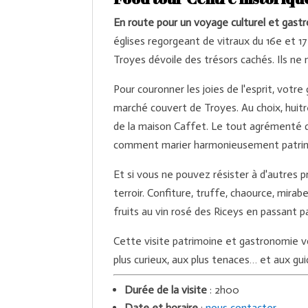
En route pour un voyage culturel et gast
églises regorgeant de vitraux du 16e et 17
Troyes dévoile des trésors cachés. Ils ne 
Pour couronner les joies de l'esprit, vo
marché couvert de Troyes. Au choix, huitr
de la maison Caffet. Le tout agrémenté 
comment marier harmonieusement patrimoin
Et si vous ne pouvez résister à d'autres pr
terroir. Confiture, truffe, chaource, mirab
fruits au vin rosé des Riceys en passant pa
Cette visite patrimoine et gastronomie vo
plus curieux, aux plus tenaces… et aux gu
Durée de la visite
: 2h00
Date et horaire
:
nous contacter