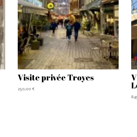
Visite privée Troyes
V
L
250,00
€
84