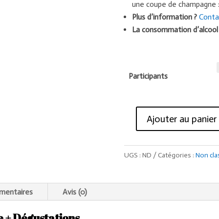
une coupe de champagne 
Plus d’information ?
Conta
La consommation d’alcool 
Participants
Ajouter au panier
quantité
de
Food
UGS :
ND
Catégories :
Non cla
Tour
Troyes
mentaires
Avis (0)
e + Dégustations