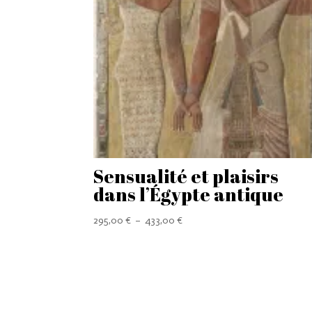
Sensualité et plaisirs
dans l’Égypte antique
Plage
295,00
€
–
433,00
€
de
prix :
295,00 €
à
433,00 €