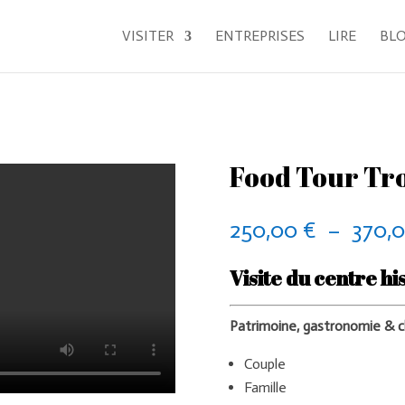
VISITER
ENTREPRISES
LIRE
BL
Food Tour Tr
250,00
€
–
370,
Visite du centre h
Patrimoine, gastronomie &
Couple
Famille