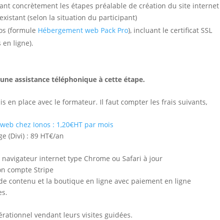
uant concrètement les étapes préalable de création du site internet
istant (selon la situation du participant)
os (formule
Hébergement web Pack Pro
), incluant le certificat SSL
 en ligne).
 une assistance téléphonique à cette étape.
s en place avec le formateur. Il faut compter les frais suivants,
eb chez Ionos : 1,20€HT par mois
 (Divi) : 89 HT€/an
 navigateur internet type Chrome ou Safari à jour
son compte Stripe
de contenu et la boutique en ligne avec paiement en ligne
es.
érationnel vendant leurs visites guidées.