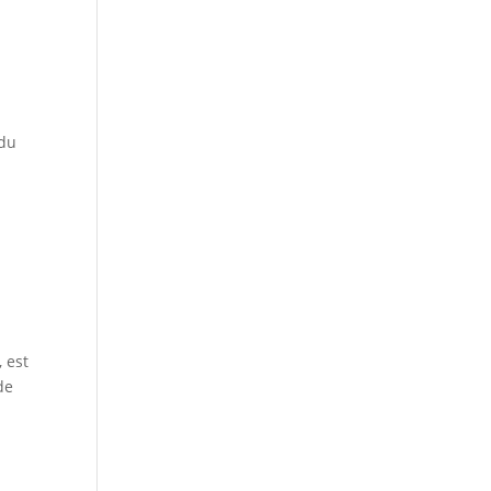
 du
, est
de