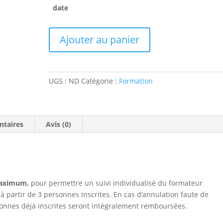
date
quantité
Ajouter au panier
de
Formation
"Créer
un
UGS :
ND
Catégorie :
Formation
site
de
vente
ntaires
Avis (0)
en
ligne
pour
Guide
Conférencier"
maximum,
pour permettre un suivi individualisé du formateur
à partir de 3 personnes inscrites. En cas d’annulation faute de
sonnes déjà inscrites seront intégralement remboursées.