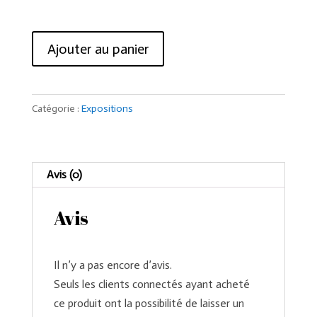
quantité
Ajouter au panier
de
Visite
guidée
Catégorie :
Expositions
Expo
Toutânkhamon
Avis (0)
Avis
Il n’y a pas encore d’avis.
Seuls les clients connectés ayant acheté
ce produit ont la possibilité de laisser un