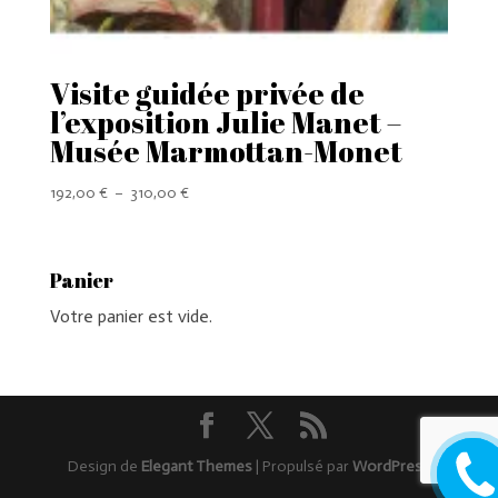
Visite guidée privée de
l’exposition Julie Manet –
Musée Marmottan-Monet
Plage
192,00
€
–
310,00
€
de
prix :
192,00 €
Panier
à
Votre panier est vide.
310,00 €
Rappel
Design de
Elegant Themes
| Propulsé par
WordPress
moi