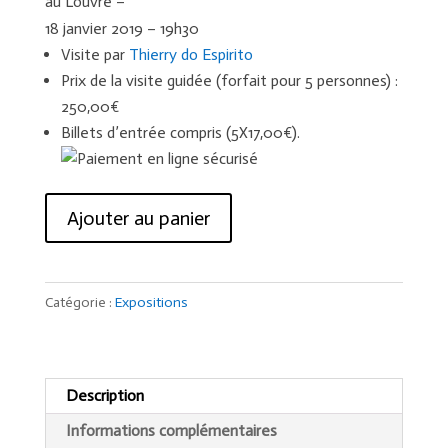
au Louvre –
18 janvier 2019 – 19h30
Visite par
Thierry do Espirito
Prix de la visite guidée (forfait pour 5 personnes) :
250,00€
Billets d’entrée compris (5X17,00€).
quantité
Ajouter au panier
de
Visite
guidée
Catégorie :
Expositions
privée
de
l'exposition
Léonard
Description
de
Informations complémentaires