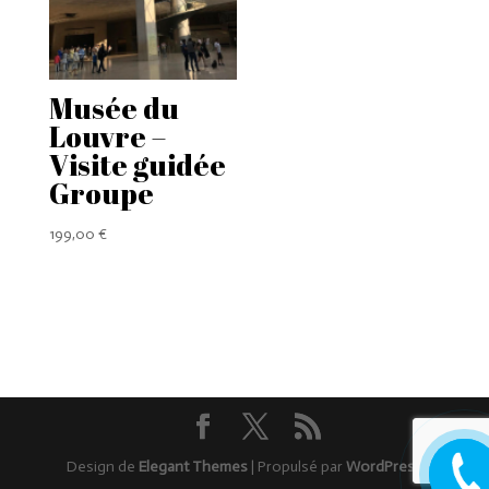
Musée du
Louvre –
Visite guidée
Groupe
199,00
€
Rappel
Design de
Elegant Themes
| Propulsé par
WordPress
moi