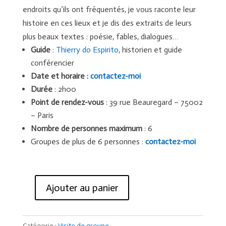
endroits qu’ils ont fréquentés, je vous raconte leur
histoire en ces lieux et je dis des extraits de leurs
plus beaux textes : poésie, fables, dialogues…
Guide
:
Thierry do Espirito
, historien et guide
conférencier
Date et horaire :
contactez-moi
Durée
: 2h00
Point de rendez-vous
: 39 rue Beauregard – 75002
– Paris
Nombre de personnes maximum
: 6
Groupes de plus de 6 personnes :
contactez-moi
Ajouter au panier
quantité
de
Le
Catégorie :
Visite de groupe