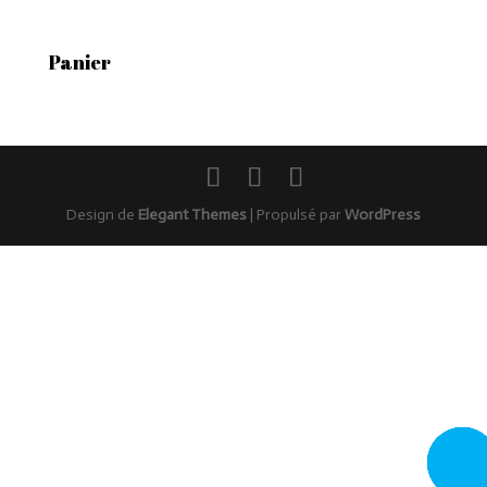
Panier
Design de
Elegant Themes
| Propulsé par
WordPress
Rappel
moi