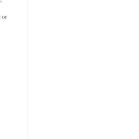
,
c ce