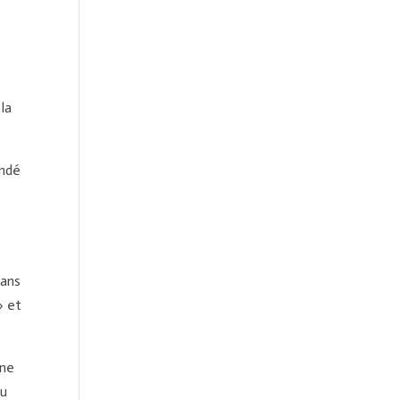
la
andé
 ans
» et
 ne
ou