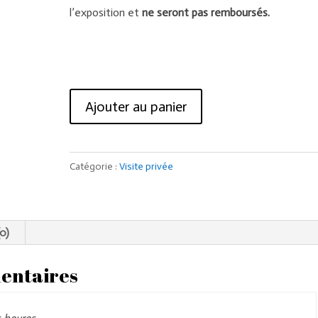
l’exposition et
ne seront pas remboursés.
quantité
Ajouter au panier
de
Visite
guidée
Catégorie :
Visite privée
privée
du
Musée
du
(0)
Louvre
entaires