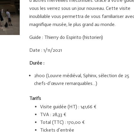
d’autres merveilles méconnues. Grâce à votre guide
vous les verrez sous un jour nouveau. Cette visite
inoubliable vous permettra de vous familiariser ave
magnifique musée, le plus grand au monde.
Guide : Thierry do Espirito (historien)
Date : 1/11/2021
Durée :
2h00 (Louvre médiéval, Sphinx, sélection de 25
chefs-d’œuvre remarquables…)
Tarifs
Visite guidée (HT) : 141,66 €
TVA : 28,33 €
Total (TTC) : 170,00 €
Tickets d’entrée