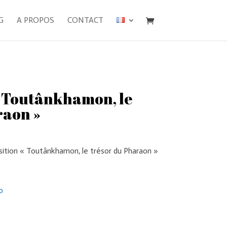
G
A PROPOS
CONTACT
 « Toutânkhamon, le
raon »
osition « Toutânkhamon, le trésor du Pharaon »
o