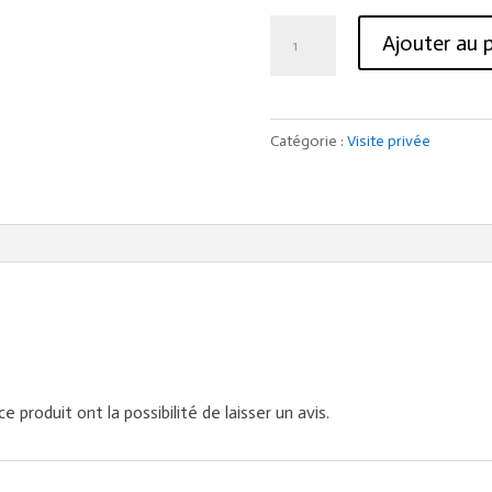
quantité
Ajouter au 
de
Visite
guidée
Catégorie :
Visite privée
"Toutânkhamon,
le
trésor
du
pharaon"
 produit ont la possibilité de laisser un avis.