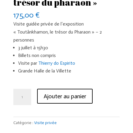
trésor du pharaon »
175,00
€
Visite guidée privée de l’exposition
« Toutânkhamon, le trésor du Pharaon » – 2
personnes
3 juillet à 15h30
Billets non compris
Visite par
Thierry do Espirito
Grande Halle de la Villette
quantité
Ajouter au panier
de
Visite
guidée
Catégorie :
Visite privée
"Toutânkhamon
le