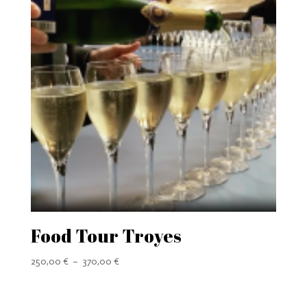
Food Tour Troyes
Plage
250,00
€
–
370,00
€
de
prix :