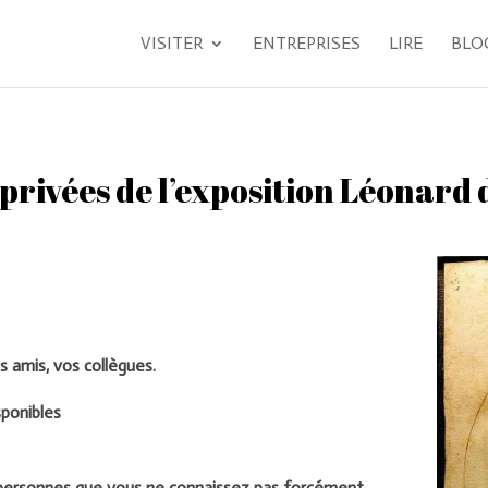
VISITER
ENTREPRISES
LIRE
BLO
-privées de l’exposition Léonard 
s amis, vos collègues.
sponibles
s personnes que vous ne connaissez pas forcément.